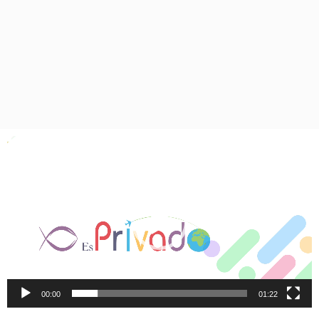
Video
oynatıcı
00:00
01:22